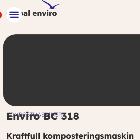
Enviro BC 318
KOMPOSTMASKINER
Kraftfull komposteringsmaskin