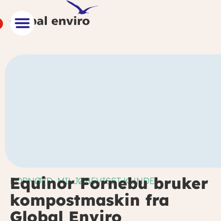
Equinor Fornebu bruker
FORNØYD, MILJØBEVISST KUNDE:
kompostmaskin fra
Global Enviro